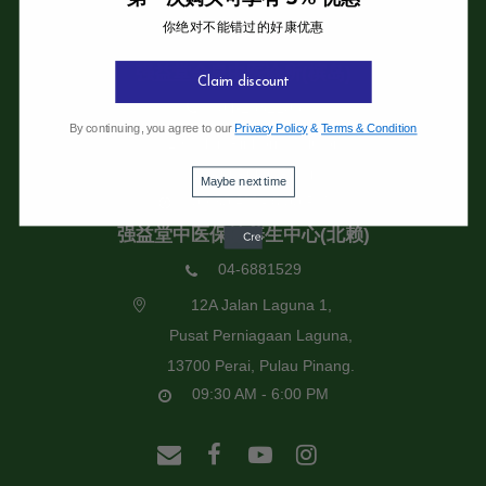
你绝对不能错过的好康优惠
强益堂全息中医诊所
强益堂全息中医诊所(槟岛)
Claim discount
04-2832108
By continuing, you agree to our
Privacy Policy
&
Terms & Condition
19 Jalan Pinhorn, Jelutong,
11600 Pulau Pinang.
Maybe next time
09:30 AM - 6:00 PM
强益堂中医保健养生中心(北赖)
04-6881529
12A Jalan Laguna 1,
Pusat Perniagaan Laguna,
13700 Perai, Pulau Pinang.
09:30 AM - 6:00 PM