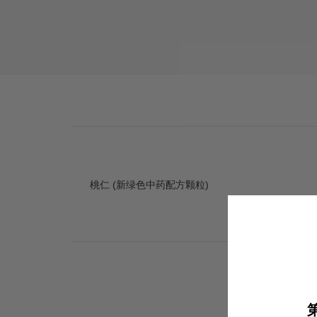
桃仁 (新绿色中药配方颗粒)