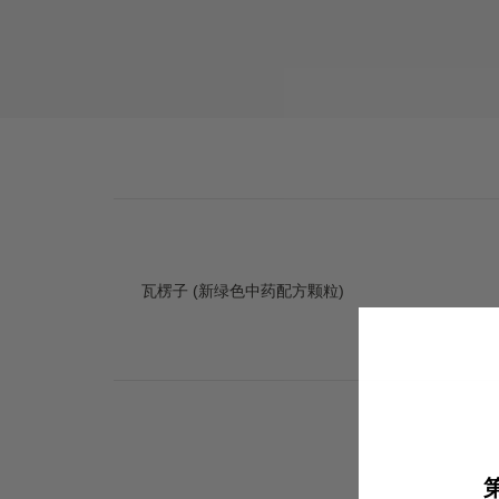
瓦楞子 (新绿色中药配方颗粒)