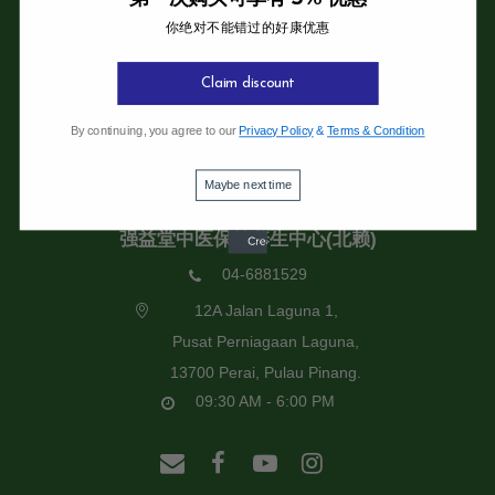
你绝对不能错过的好康优惠
强益堂全息中医诊所
强益堂全息中医诊所(槟岛)
Claim discount
04-2832108
By continuing, you agree to our
Privacy Policy
&
Terms & Condition
19 Jalan Pinhorn, Jelutong,
11600 Pulau Pinang.
Maybe next time
09:30 AM - 6:00 PM
强益堂中医保健养生中心(北赖)
04-6881529
12A Jalan Laguna 1,
Pusat Perniagaan Laguna,
13700 Perai, Pulau Pinang.
09:30 AM - 6:00 PM