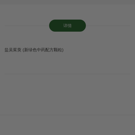
详情
盐吴茱萸 (新绿色中药配方颗粒)