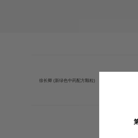
徐长卿 (新绿色中药配方颗粒)