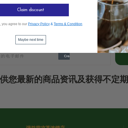
Claim discount
, you agree to our
Privacy Policy
&
Terms & Condition
Maybe next time
供您最新的商品资讯及获得不定