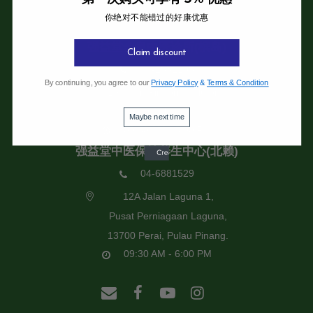
你绝对不能错过的好康优惠
强益堂全息中医诊所
强益堂全息中医诊所(槟岛)
Claim discount
04-2832108
By continuing, you agree to our
Privacy Policy
&
Terms & Condition
19 Jalan Pinhorn, Jelutong,
11600 Pulau Pinang.
Maybe next time
09:30 AM - 6:00 PM
强益堂中医保健养生中心(北赖)
04-6881529
12A Jalan Laguna 1,
Pusat Perniagaan Laguna,
13700 Perai, Pulau Pinang.
09:30 AM - 6:00 PM