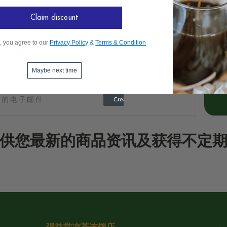
Claim discount
, you agree to our
Privacy Policy
&
Terms & Condition
Maybe next time
供您最新的商品资讯及获得不定