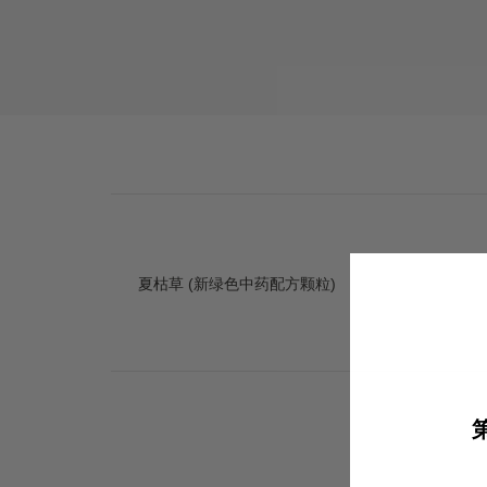
夏枯草 (新绿色中药配方颗粒)