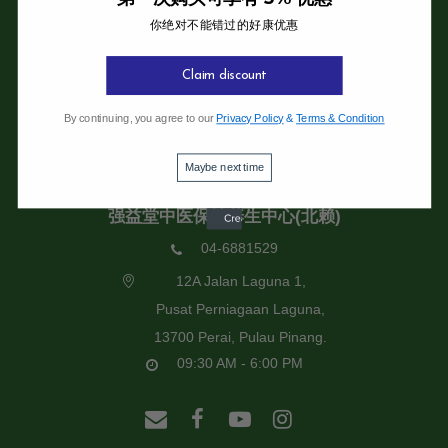
你绝对不能错过的好康优惠
强益堂全息中医诊所
强益堂全息中医诊所(槟岛)
Claim discount
04-2832108
By continuing, you agree to our
Privacy Policy
&
Terms & Condition
19 Jalan Pinhorn, Jelutong,
11600 Pulau Pinang.
Maybe next time
09:30 AM - 6:00 PM
强益堂中医保健养生中心(北赖)
04-6881529
12A Jalan Laguna 1,
Pusat Perniagaan Laguna,
13700 Perai, Pulau Pinang.
09:30 AM - 6:00 PM