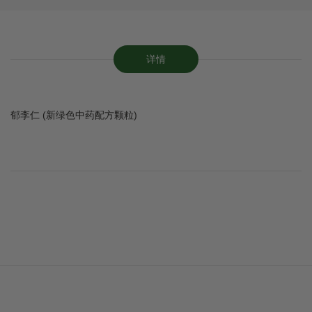
详情
郁李仁 (新绿色中药配方颗粒)