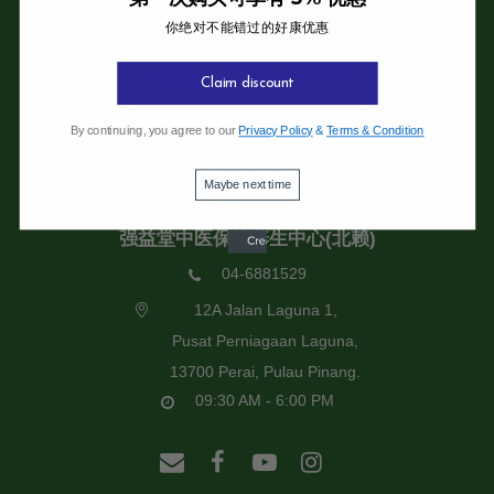
你绝对不能错过的好康优惠
强益堂全息中医诊所
强益堂全息中医诊所(槟岛)
Claim discount
04-2832108
By continuing, you agree to our
Privacy Policy
&
Terms & Condition
19 Jalan Pinhorn, Jelutong,
11600 Pulau Pinang.
Maybe next time
09:30 AM - 6:00 PM
强益堂中医保健养生中心(北赖)
04-6881529
12A Jalan Laguna 1,
Pusat Perniagaan Laguna,
13700 Perai, Pulau Pinang.
09:30 AM - 6:00 PM