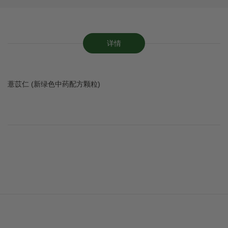
详情
薏苡仁 (新绿色中药配方颗粒)