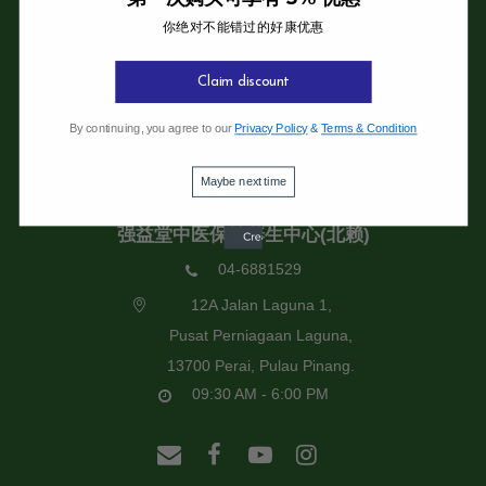
你绝对不能错过的好康优惠
强益堂全息中医诊所
强益堂全息中医诊所(槟岛)
Claim discount
04-2832108
By continuing, you agree to our
Privacy Policy
&
Terms & Condition
19 Jalan Pinhorn, Jelutong,
11600 Pulau Pinang.
Maybe next time
09:30 AM - 6:00 PM
强益堂中医保健养生中心(北赖)
04-6881529
12A Jalan Laguna 1,
Pusat Perniagaan Laguna,
13700 Perai, Pulau Pinang.
09:30 AM - 6:00 PM