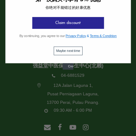
你绝对不能错过的好康优惠
强益堂全息中医诊所
强益堂全息中医诊所(槟岛)
Claim discount
04-2832108
By continuing, you agree to our
Privacy Policy
&
Terms & Condition
19 Jalan Pinhorn, Jelutong,
11600 Pulau Pinang.
Maybe next time
09:30 AM - 6:00 PM
强益堂中医保健养生中心(北赖)
04-6881529
12A Jalan Laguna 1,
Pusat Perniagaan Laguna,
13700 Perai, Pulau Pinang.
09:30 AM - 6:00 PM