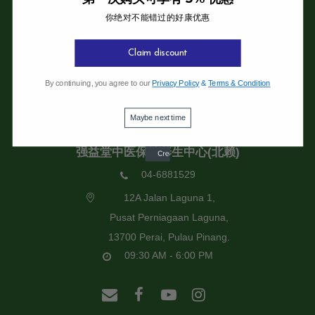
你绝对不能错过的好康优惠
强益堂全息中医诊所
强益堂全息中医诊所(槟岛)
Claim discount
04-2832108
By continuing, you agree to our
Privacy Policy
&
Terms & Condition
19 Jalan Pinhorn, Jelutong,
11600 Pulau Pinang.
Maybe next time
09:30 AM - 6:00 PM
强益堂中医保健养生中心(北赖)
04-6881529
12A Jalan Laguna 1,
Pusat Perniagaan Laguna,
13700 Perai, Pulau Pinang.
09:30 AM - 6:00 PM