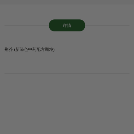
详情
荆芥 (新绿色中药配方颗粒)