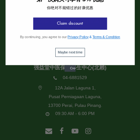
你绝对不能错过的好康优惠
强益堂全息中医诊所
强益堂全息中医诊所(槟岛)
Claim discount
04-2832108
By continuing, you agree to our
Privacy Policy
&
Terms & Condition
19 Jalan Pinhorn, Jelutong,
11600 Pulau Pinang.
Maybe next time
09:30 AM - 6:00 PM
强益堂中医保健养生中心(北赖)
04-6881529
12A Jalan Laguna 1,
Pusat Perniagaan Laguna,
13700 Perai, Pulau Pinang.
09:30 AM - 6:00 PM