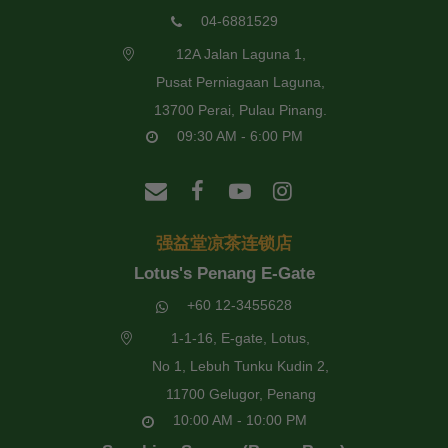
04-6881529
12A Jalan Laguna 1,
Pusat Perniagaan Laguna,
13700 Perai, Pulau Pinang.
09:30 AM - 6:00 PM
强益堂凉茶连锁店
Lotus's Penang E-Gate
+60 12-3455628
1-1-16, E-gate, Lotus,
No 1, Lebuh Tunku Kudin 2,
11700 Gelugor, Penang
10:00 AM - 10:00 PM