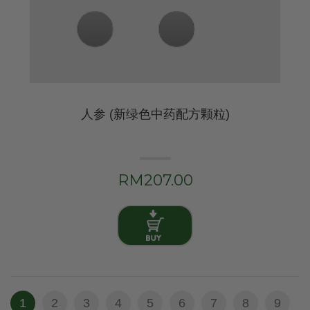
人参 (新绿色中药配方颗粒)
RM207.00
1
2
3
4
5
6
7
8
9