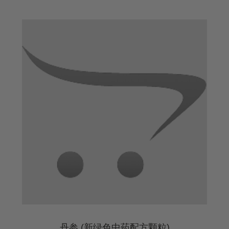
丹参 (新绿色中药配方颗粒)