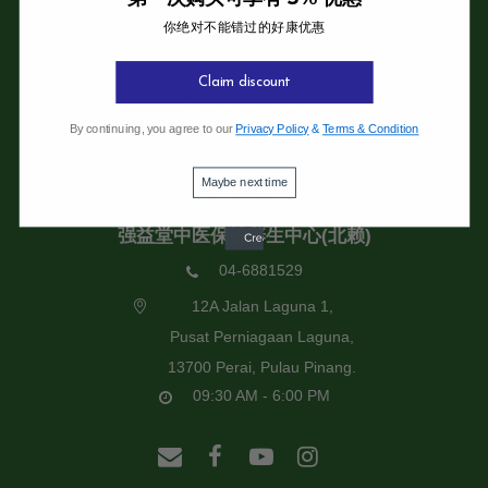
你绝对不能错过的好康优惠
强益堂全息中医诊所
强益堂全息中医诊所(槟岛)
Claim discount
04-2832108
By continuing, you agree to our
Privacy Policy
&
Terms & Condition
19 Jalan Pinhorn, Jelutong,
11600 Pulau Pinang.
Maybe next time
09:30 AM - 6:00 PM
强益堂中医保健养生中心(北赖)
04-6881529
12A Jalan Laguna 1,
Pusat Perniagaan Laguna,
13700 Perai, Pulau Pinang.
09:30 AM - 6:00 PM