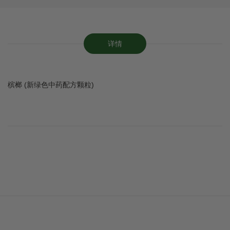
详情
槟榔 (新绿色中药配方颗粒)