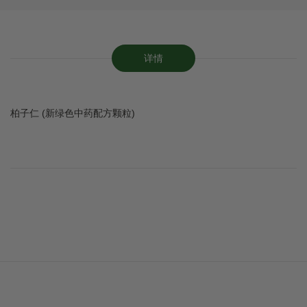
详情
柏子仁 (新绿色中药配方颗粒)