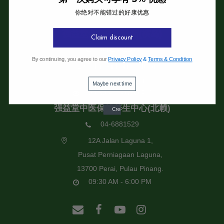
你绝对不能错过的好康优惠
强益堂全息中医诊所
强益堂全息中医诊所(槟岛)
Claim discount
04-2832108
By continuing, you agree to our
Privacy Policy
&
Terms & Condition
19 Jalan Pinhorn, Jelutong,
11600 Pulau Pinang.
Maybe next time
09:30 AM - 6:00 PM
强益堂中医保健养生中心(北赖)
04-6881529
12A Jalan Laguna 1,
Pusat Perniagaan Laguna,
13700 Perai, Pulau Pinang.
09:30 AM - 6:00 PM