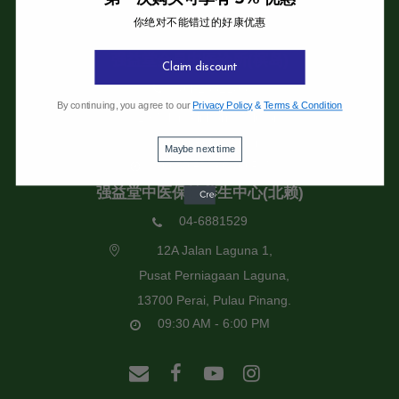
你绝对不能错过的好康优惠
强益堂全息中医诊所
强益堂全息中医诊所(槟岛)
Claim discount
04-2832108
By continuing, you agree to our
Privacy Policy
&
Terms & Condition
19 Jalan Pinhorn, Jelutong,
11600 Pulau Pinang.
Maybe next time
09:30 AM - 6:00 PM
强益堂中医保健养生中心(北赖)
04-6881529
12A Jalan Laguna 1,
Pusat Perniagaan Laguna,
13700 Perai, Pulau Pinang.
09:30 AM - 6:00 PM