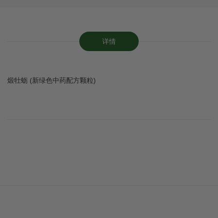
详情
煅牡蛎 (新绿色中药配方颗粒)