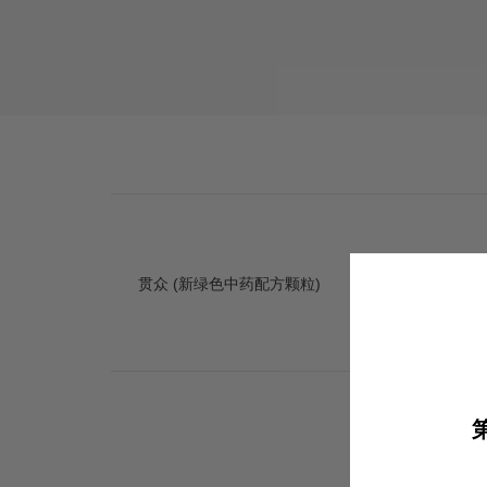
贯众 (新绿色中药配方颗粒)