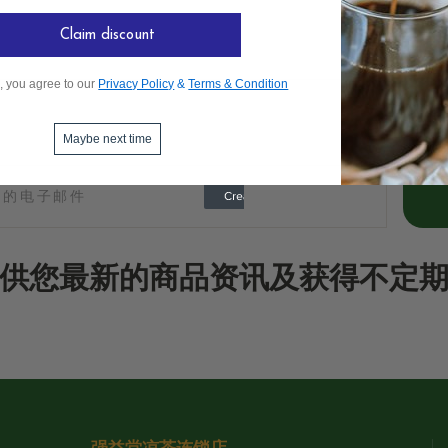
Claim discount
, you agree to our
Privacy Policy
&
Terms & Condition
Maybe next time
供您最新的商品资讯及获得不定