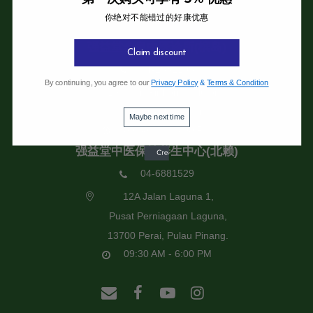
你绝对不能错过的好康优惠
强益堂全息中医诊所
强益堂全息中医诊所(槟岛)
Claim discount
04-2832108
By continuing, you agree to our
Privacy Policy
&
Terms & Condition
19 Jalan Pinhorn, Jelutong,
11600 Pulau Pinang.
Maybe next time
09:30 AM - 6:00 PM
强益堂中医保健养生中心(北赖)
04-6881529
12A Jalan Laguna 1,
Pusat Perniagaan Laguna,
13700 Perai, Pulau Pinang.
09:30 AM - 6:00 PM