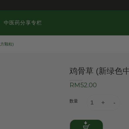
中医药分享专栏
方颗粒)
鸡骨草 (新绿色
RM52.00
数量