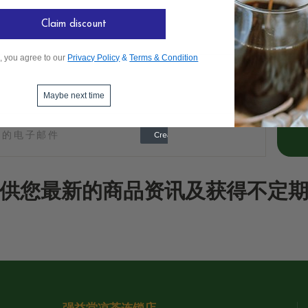
Claim discount
, you agree to our
Privacy Policy
&
Terms & Condition
Maybe next time
供您最新的商品资讯及获得不定