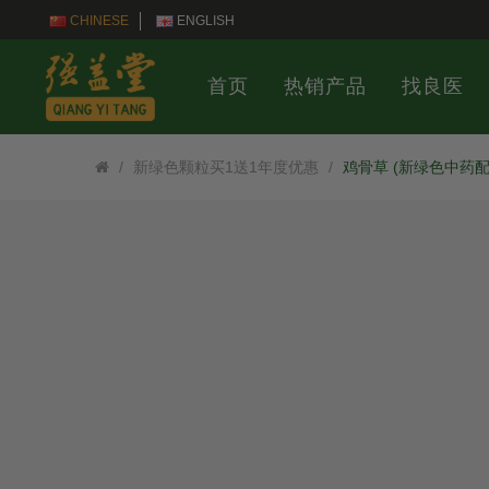
CHINESE
ENGLISH
首页
热销产品
找良医
新绿色颗粒买1送1年度优惠
鸡骨草 (新绿色中药配