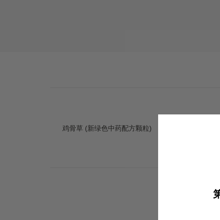
鸡骨草 (新绿色中药配方颗粒)