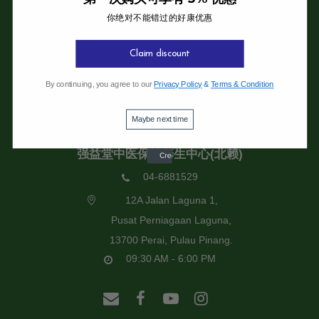
你绝对不能错过的好康优惠
强益堂全息中医诊所
强益堂全息中医诊所(槟岛)
Claim discount
04-2832108
By continuing, you agree to our
Privacy Policy
&
Terms & Condition
19 Jalan Pinhorn, Jelutong,
11600 Pulau Pinang.
Maybe next time
09:30 AM - 6:00 PM
强益堂中医保健养生中心(北赖)
04-6881529
12A Jalan Laguna 1,
Pusat Perniagaan Laguna,
13700 Perai, Pulau Pinang.
09:30 AM - 6:00 PM