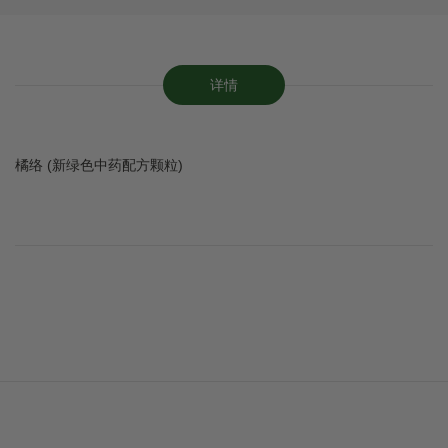
详情
橘络 (新绿色中药配方颗粒)