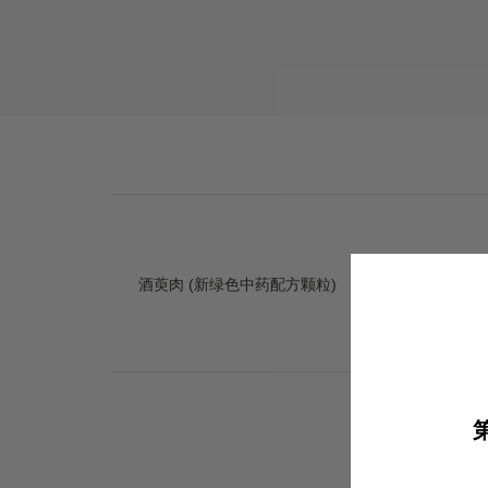
酒萸肉 (新绿色中药配方颗粒)