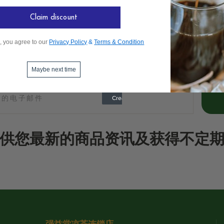
Claim discount
, you agree to our
Privacy Policy
&
Terms & Condition
Maybe next time
供您最新的商品资讯及获得不定