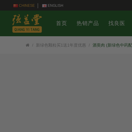
CHINESE
ENGLISH
首页
热销产品
找良医
新绿色颗粒买1送1年度优惠
酒萸肉 (新绿色中药配