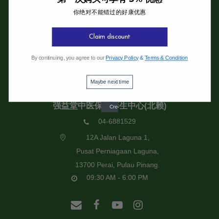
你绝对不能错过的好康优惠
强益堂全息中医诊所
强益堂全息中医诊所(槟岛)
Claim discount
04-2832108
By continuing, you agree to our
Privacy Policy
&
Terms & Condition
19 Jalan Pinhorn, Jelutong,
11600 Pulau Pinang.
Maybe next time
09:30 AM - 6:00 PM
强益堂中医保健养生中心(北赖)
04-6881529
12A Jalan Laguna 1,
Pusat Perniagaan Laguna,
13700 Perai, Pulau Pinang.
09:30 AM - 6:00 PM