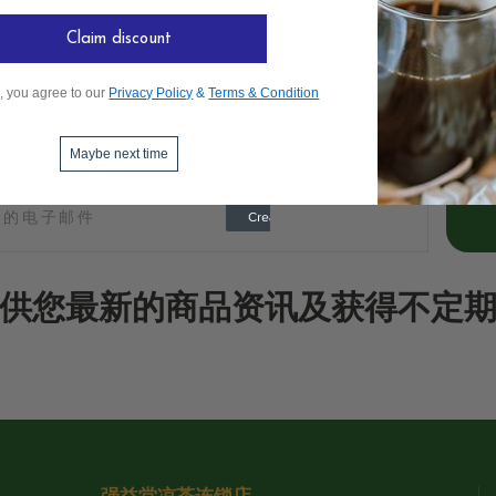
Claim discount
, you agree to our
Privacy Policy
&
Terms & Condition
Maybe next time
供您最新的商品资讯及获得不定