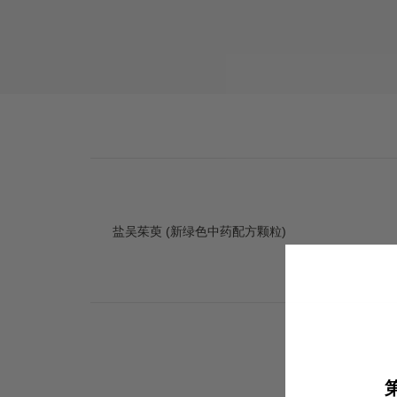
盐吴茱萸 (新绿色中药配方颗粒)