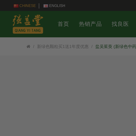
CHINESE
ENGLISH
首页
热销产品
找良医
新绿色颗粒买1送1年度优惠
盐吴茱萸 (新绿色中