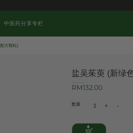
中医药分享专栏
药配方颗粒)
盐吴茱萸 (新绿
RM132.00
数量