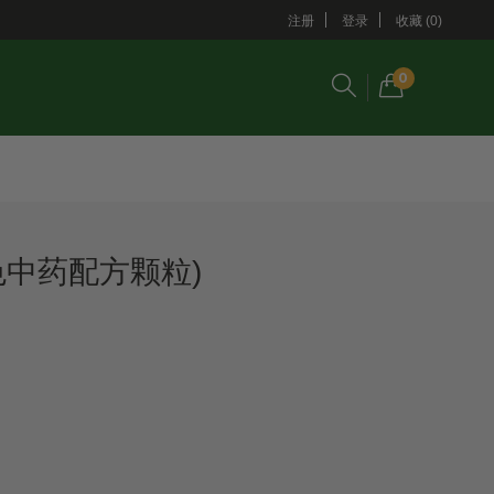
注册
登录
收藏 (0)
0
色中药配方颗粒)