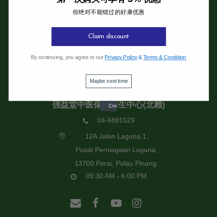
你绝对不能错过的好康优惠
强益堂全息中医诊所
强益堂全息中医诊所(槟岛)
Claim discount
04-2832108
By continuing, you agree to our
Privacy Policy
&
Terms & Condition
19 Jalan Pinhorn, Jelutong,
11600 Pulau Pinang.
Maybe next time
09:30 AM - 6:00 PM
强益堂中医保健养生中心(北赖)
04-6881529
12A Jalan Laguna 1,
Pusat Perniagaan Laguna,
13700 Perai, Pulau Pinang.
09:30 AM - 6:00 PM