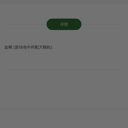
详情
血蝎 (新绿色中药配方颗粒)