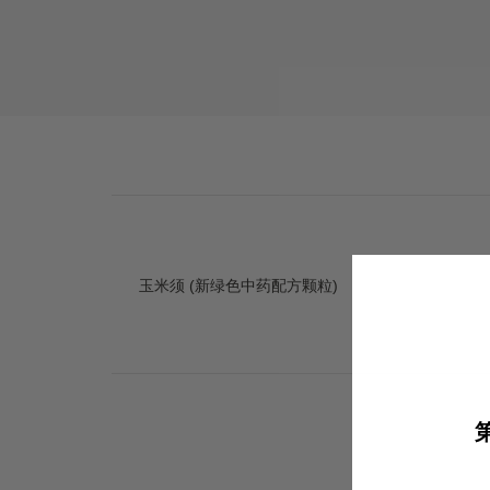
玉米须 (新绿色中药配方颗粒)