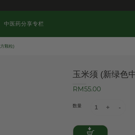
中医药分享专栏
方颗粒)
玉米须 (新绿色
RM55.00
数量