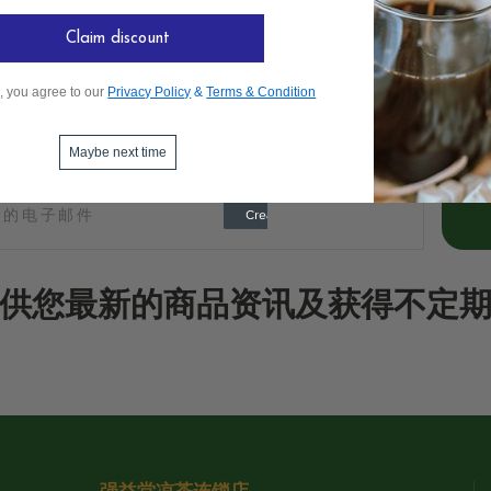
Claim discount
, you agree to our
Privacy Policy
&
Terms & Condition
Maybe next time
供您最新的商品资讯及获得不定