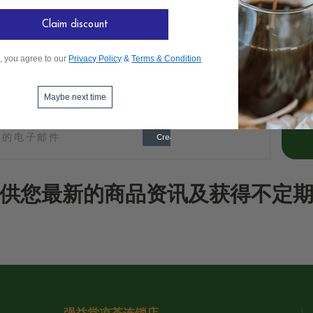
Claim discount
, you agree to our
Privacy Policy
&
Terms & Condition
Maybe next time
供您最新的商品资讯及获得不定