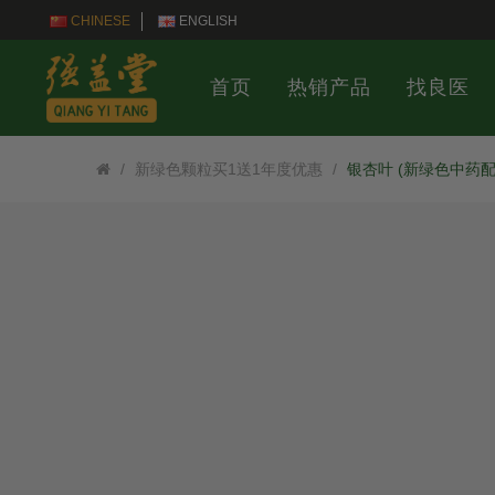
CHINESE
ENGLISH
首页
热销产品
找良医
新绿色颗粒买1送1年度优惠
银杏叶 (新绿色中药配