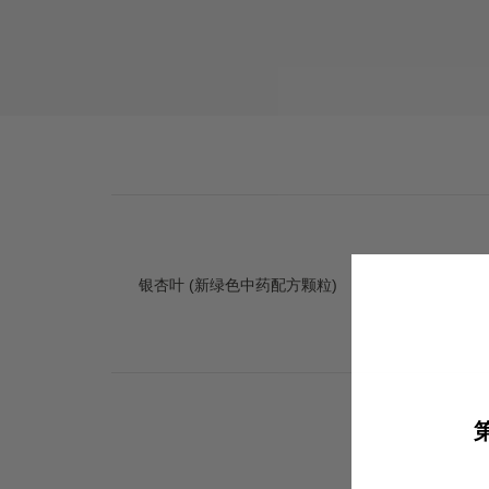
银杏叶 (新绿色中药配方颗粒)