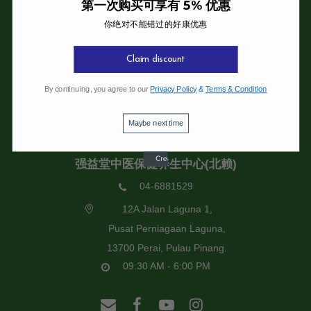
第一次购买可享有 5% 优惠
你绝对不能错过的好康优惠
强益堂全息中医诊所
强益堂全息中医诊所(槟岛)
Claim discount
04-2832108
By continuing, you agree to our
Privacy Policy
&
Terms & Condition
19 Jalan Pinhorn, Jelutong,
Maybe next time
11600 Pulau Pinang.
09:30 AM - 6:00 PM
强益堂中医保健养生中心(北赖)
04-6881529
12A Jalan Laguna 1,
Pusat Perniagaan Laguna,
13700 Perai, Pulau Pinang.
09:30 AM - 6:00 PM