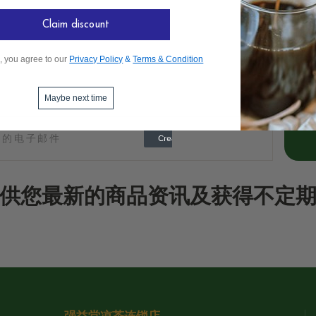
Claim discount
, you agree to our
Privacy Policy
&
Terms & Condition
Maybe next time
供您最新的商品资讯及获得不定