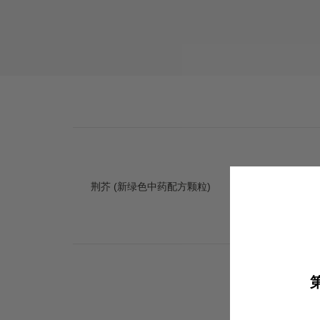
荆芥 (新绿色中药配方颗粒)