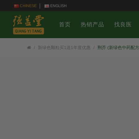
CHINESE
ENGLISH
首页
热销产品
找良医
新绿色颗粒买1送1年度优惠
荆芥 (新绿色中药配方